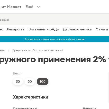
нит Маркет
Ещё
ас
Лекарства
Витамины и БАДы
Дермакосметика
Мама и
Точные цены можно узнать после выбора аптеки
ния
Средства от боли и воспалений
ружного применения 2% 
Вес, г
30
50
100
Характеристики
Производитель
Вертекс