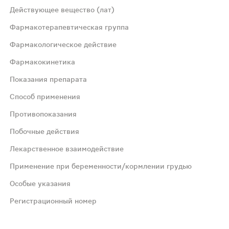
я, со слабым специфическим запахом. 100 г - тубы алюм
Действующее вещество (лат)
Фармакотерапевтическая группа
Фармакологическое действие
Фармакокинетика
Показания препарата
 и анальгезирующее действие. Механизм действия обусло
Способ применения
Противопоказания
сти и зависит как от суммарной дозы наносимого препар
Побочные действия
Лекарственное взаимодействие
люмбаго, ишиас); боли в суставах (в т.ч. суставы пальц
Применение при беременности/кормлении грудью
 в соответствии с индивидуальными целями лечения паци
Особые указания
Регистрационный номер
ициловой кислоты или других НПВС); нарушение целостно