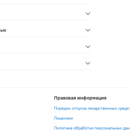
 редко - пустулезные высыпания. Со стороны иммунной си
ибилизацию - усиление действия лекарственных препар
дью
ременности в связи с возможностью снижения тонуса матк
и. Следует избегать попадания препарата в глаза, на 
Правовая информация
Порядок отпуска лекарственных средс
Лицензии
Политика обработки персональных да