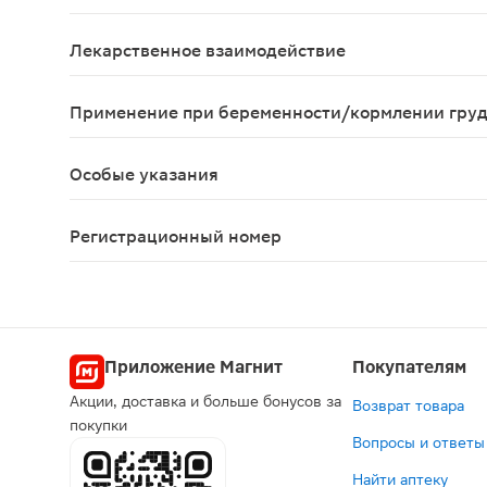
Инфекционные и паразитарные заболевания: очень
Лекарственное взаимодействие
Лекарственные препараты, вызывающие фотосенс
Применение при беременности/кормлении гру
Противопоказано применение в III триместре бе
Особые указания
Наносить только на неповрежденные участки кож
Регистрационный номер
ЛП-№(001941)-(РГ-RU)
Приложение Магнит
Покупателям
Акции, доставка и больше бонусов за
Возврат товара
покупки
Вопросы и ответы
Найти аптеку