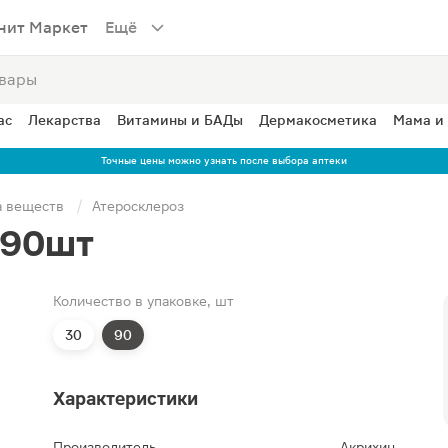
нит Маркет
Ещё
ас
Лекарства
Витамины и БАДы
Дермакосметика
Мама и
Точные цены можно узнать после выбора аптеки
а веществ
Атеросклероз
 90шт
Количество в упаковке, шт
30
90
Характеристики
Производитель
Акрихин