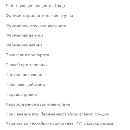
т. - упаковки ячейковые контурные (6) - пачки картонные
Действующее вещество (лат)
Фармакотерапевтическая группа
Фармакологическое действие
Фармакодинамика
Фармакокинетика
бируют абсорбцию холестерина (Хс) и некоторых растите
Показания препарата
Способ применения
я других классов гиполипидемических средств (например
Противопоказания
Побочные действия
кишечнике и печени путем конъюгации в фармакологическ
Передозировка
отерапии в дополнение к диете для снижения повышенной
Лекарственное взаимодействие
Применение при беременности/кормлении грудью
соблюдать эту диету во время всего периода терапии пре
Влияние на способность управлять ТС и механизмами