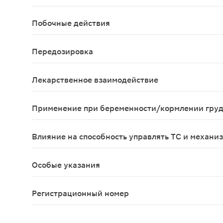
повышенная чувствительность к любому из компо
Побочные действия
В клинических исследованиях, в которых пациен
Передозировка
Сообщалось о нескольких случаях передозировки
Лекарственное взаимодействие
В доклинических исследованиях было показано, 
Применение при беременности/кормлении гру
Беременность Исследования на животных с введе
Влияние на способность управлять ТС и механи
Не проводилось исследований для оценки влияни
Особые указания
Перед началом лечения пациенты должны перейти
Регистрационный номер
ЛП-№(000667)-(РГ-RU)