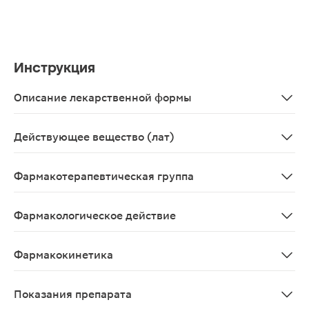
Инструкция
Описание лекарственной формы
Раствор для приема внутрь прозрачный, практически б
Действующее вещество (лат)
Levetiracetamum
Фармакотерапевтическая группа
Противоэпилептическое средство
Фармакологическое действие
Противоэпилептическое средство, производное пиррол
Фармакокинетика
Леветирацетам хорошо растворимое вещество с высокой
Показания препарата