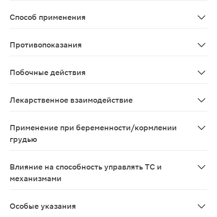
В качестве монотерапии для лечения парциальных судо
Способ применения
Лечение может быть начато как с приема внутрь, так и
Противопоказания
Повышенная чувствительность к леветирацетаму или д
Побочные действия
Инфекционные и паразитарные заболевания: очень част
Лекарственное взаимодействие
Согласно имеющимся данным, клиренс леветирацетама 
Применение при беременности/кормлении
грудью
Адекватных и строго контролируемых клинических исс
Влияние на способность управлять ТС и
механизмами
Леветирацетам оказывает минимальное или умеренное 
Особые указания