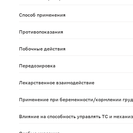
Запоры, обусловленные гипотонией и вялой пери
Способ применения
Слабилен принимают внутрь с небольшим количест
Противопоказания
Кишечная непроходимость, ущемленная грыжа, ост
Побочные действия
Диарея, абдоминальные боли, обезвоживание, на
Передозировка
Симптомы: приступообразные боли в животе, час
Лекарственное взаимодействие
Возможно повышение чувствительности к сердеч
Применение при беременности/кормлении гру
Противопоказан в I триместре беременности. При
Влияние на способность управлять ТС и механи
Натрия пикосульфат не влияет на способность к