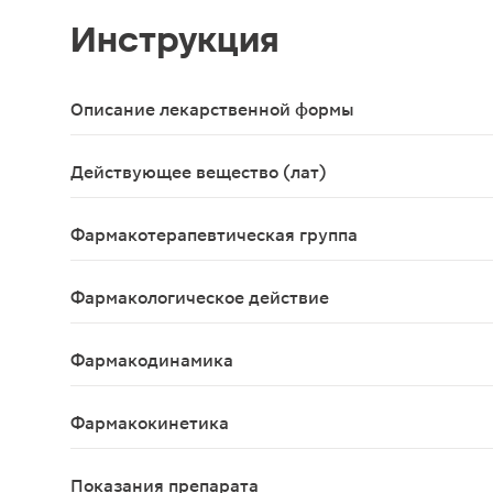
Инструкция
Описание лекарственной формы
Капли для приема внутрь в виде прозрачного, сл
Действующее вещество (лат)
Natrii picosulfas
Фармакотерапевтическая группа
Слабительное средство.
Фармакологическое действие
Слабительное
Фармакодинамика
Слабительное средство. Под действием кишечны
Фармакокинетика
После приема внутрь не всасывается из желудоч
Показания препарата