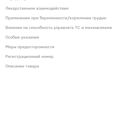
оррое, проктите, анальных трещинах. Подготовка к хир
Лекарственное взаимодействие
Применение при беременности/кормлении грудью
 капель, при стойких запорах — до 30 капель. Для детей
Влияние на способность управлять ТС и механизмами
Особые указания
и, перитонит, боли в животе неясного генеза, кровотече
Меры предосторожности
оги, снижение артериального давления.
Регистрационный номер
Описание товара
мия слизистой оболочки толстой кишки, гиперальдостеро
личивают риск развития электролитных нарушений. Анти
ко в том случае, если предполагаемая польза для матери
ысокой скорости психомоторных реакций.