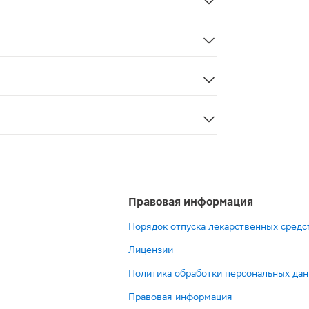
ям можно добавлять в пищу.
более 10 дней без консультации врача. Длительный прие
л — слабительный препарат, обеспечивающий усиление киш
Правовая информация
Порядок отпуска лекарственных средс
Лицензии
Политика обработки персональных да
Правовая информация