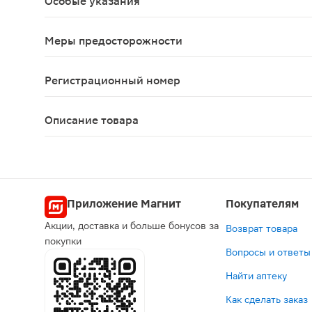
Особые указания
Не обладает вкусовыми качествами, поэтому дет
Меры предосторожности
Не рекомендуется применять препарат ежедневно 
Регистрационный номер
Р N002911/01
Описание товара
Слабилен капли для приема внутрь 7.5мг/мл 15м
Приложение Магнит
Покупателям
Акции, доставка и больше бонусов за
Возврат товара
покупки
Вопросы и ответы
Найти аптеку
Как сделать заказ