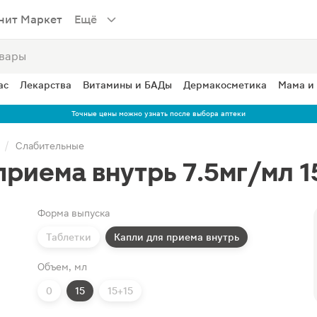
нит Маркет
Ещё
ас
Лекарства
Витамины и БАДы
Дермакосметика
Мама и
Точные цены можно узнать после выбора аптеки
Слабительные
приема внутрь 7.5мг/мл 
Форма выпуска
Таблетки
Капли для приема внутрь
Объем, мл
0
15
15+15