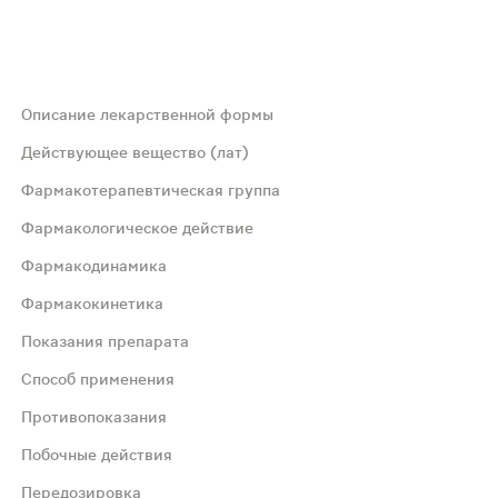
Описание лекарственной формы
и слегка коричневато-желтого цвета, со слабым характер
Действующее вещество (лат)
Фармакотерапевтическая группа
Фармакологическое действие
Фармакодинамика
Фармакокинетика
Показания препарата
Способ применения
ой формы, которая вызывает раздражение рецепторов сл
Противопоказания
Побочные действия
чной циркуляции.
Передозировка