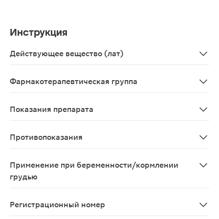
Инструкция
Действующее вещество (лат)
Nifuroxazidum
Фармакотерапевтическая группа
Противодиарейные, кишечные противовоспалительные
Показания препарата
Острая бактериальная диарея, протекающая без ухуд
Противопоказания
Повышенная чувствительность к производным нитрофура
Применение при беременности/кормлении
грудью
Не рекомендуют применение нифуроксазида при береме
Регистрационный номер