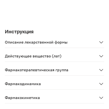
Инструкция
Описание лекарственной формы
Таблетки, покрытые пленочной оболочкой белого цвета
Действующее вещество (лат)
Atorvastatinum
Фармакотерапевтическая группа
Гиполипидемическое средство - ГМГ-КоА-редуктазы и
Фармакодинамика
Гиполипидемическое средство из группы статинов. По
Фармакокинетика
Аторвастатин быстро абсорбируется из ЖКТ. Абсолютн