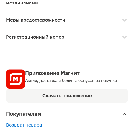
механизмами
О неблагоприятном влиянии Аторвастатина на способн
Меры предосторожности
C осторожностью следует применять у пациентов, злоу
Регистрационный номер
ЛП-№(001223)-(РГ-RU)
Приложение Магнит
Акции, доставка и больше бонусов за покупки
Скачать приложение
Покупателям
Возврат товара