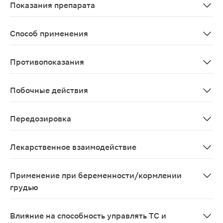
Показания препарата
Первичная гиперхолестеринемия (гетерозиготная семе
Способ применения
Лечение проводят на фоне стандартной диеты для паци
Противопоказания
Заболевания печени в активной стадии, повышение акт
Побочные действия
Со стороны нервной системы: > 1% - бессонница, голо
Передозировка
Специфического лечения передозировки аторвастатина
Лекарственное взаимодействие
При одновременном применении аторвастатина с диго
Применение при беременности/кормлении
грудью
Аторвастатин противопоказан к применению при берем
Влияние на способность управлять ТС и