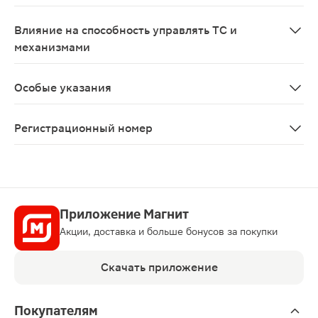
По зарегистрированному показанию не предназначен 
Влияние на способность управлять ТС и
механизмами
Поскольку при приеме силденафила возможно снижение
Особые указания
Для диагностики нарушений эрекции, определения их 
Регистрационный номер
ЛП-№(004878)-(РГ-RU)
Приложение Магнит
Акции, доставка и больше бонусов за покупки
Скачать приложение
Покупателям