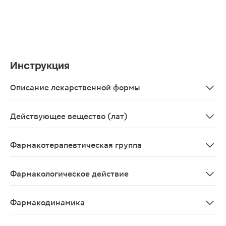
Инструкция
Описание лекарственной формы
Таблетки, покрытые пленочной оболочкой голубого цвет
Действующее вещество (лат)
Sildenafilum
Фармакотерапевтическая группа
Эректильной дисфункции средство лечения - ФДЭ5 ин
Фармакологическое действие
Мощный селективный ингибитор циклогуанозинмонофосф
Фармакодинамика
Силденафил предназначен для пероральной терапии эр