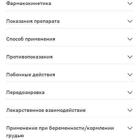
Фармакокинетика
Фармакокинетика силденафила в рекомендуемом диапаз
Показания препарата
Лечение нарушений эрекции, характеризующихся неспо
Способ применения
Принимают внутрь. Рекомендуемая доза для большинств
Противопоказания
Повышенная чувствительность к силденафилу; примене
Побочные действия
Со стороны иммунной системы: нечасто - реакции повы
Передозировка
Симптомы: в исследованиях с участием здоровых добро
Лекарственное взаимодействие
Метаболизм силденафила происходит в основном при у
Применение при беременности/кормлении
грудью