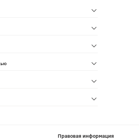
другим производным нитрофурана; кровотечение, аллер
матиты.
 эффектов. Лечение Симптоматическое.
дью
вания возможно применение по показаниям в тех случаях
 симптомы усугубляются, или появляются новые симптомы
Правовая информация