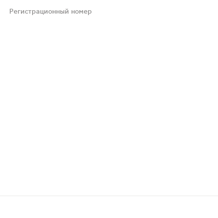
годерматозы, выраженные нарушения функции почек.
Регистрационный номер
, когда предполагаемая польза для матери превышает п
, необходимо проконсультироваться с врачом. Применять 