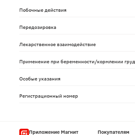
Повышенная чувствительность к нитрофуралу и 
Побочные действия
Возможно: местные аллергические реакции, дер
Передозировка
При передозировке возможно усиление побочных
Лекарственное взаимодействие
Не изучалось.
Применение при беременности/кормлении гру
При беременности и в период грудного вскармли
Особые указания
Если после лечения улучшение не наступает или
Регистрационный номер
ЛС-001911
Приложение Магнит
Покупателям