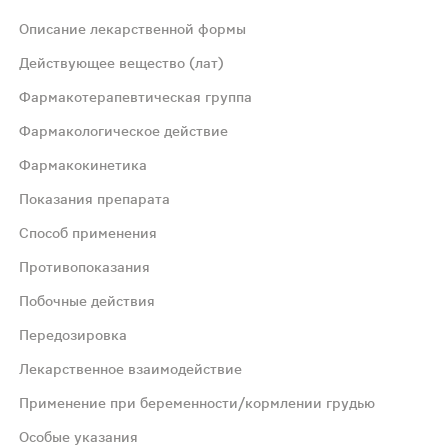
Описание лекарственной формы
го цвета, с неравномерной окраской поверхности, круглы
Действующее вещество (лат)
Фармакотерапевтическая группа
Фармакологическое действие
Фармакокинетика
Показания препарата
ylococcus spp., Streptococcus spp., Bacillus anthracis; г
Способ применения
Противопоказания
ьеры и равномерно распределяется в жидкостях и тканях
Побочные действия
Передозировка
ч. ссадины, царапины, трещины, порезы). Для местного п
Лекарственное взаимодействие
ем: 1 таблетку препарата растворяют в 100 мл теплой к
Применение при беременности/кормлении грудью
Особые указания