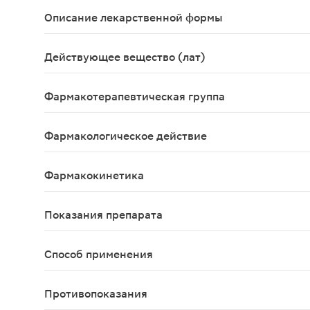
Описание лекарственной формы
Таблетки для приготовления раствора для местно
Действующее вещество (лат)
Nitrofuralum
Фармакотерапевтическая группа
Антисептики и дезинфицирующие средства; про
Фармакологическое действие
Противомикробное средство, производное нитрофура
Фармакокинетика
При местном и наружном применении всасывание 
Показания препарата
Для наружного применения: гнойные раны, пролеж
Способ применения
Наружно, местно. Взрослым, водный 0,02% раств
Противопоказания