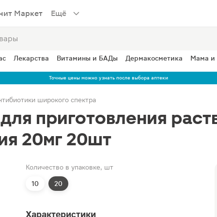
нит Маркет
Ещё
ас
Лекарства
Витамины и БАДы
Дермакосметика
Мама и
Точные цены можно узнать после выбора аптеки
нтибиотики широкого спектра
для приготовления раств
ия 20мг 20шт
Количество в упаковке, шт
10
20
Характеристики