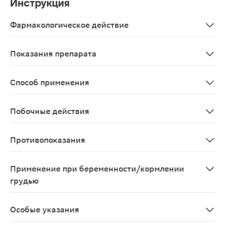
Инструкция
Фармакологическое действие
Индол форте - натуральное негормональное средство,
Показания препарата
В качестве биологически активной добавки к пище - 
Способ применения
Женщинам старше 18 лет принимать по 1 капсуле 3 раз
Побочные действия
Возможны аллергические реакции
Противопоказания
Индивидуальная непереносимость компонентов продук
Применение при беременности/кормлении
грудью
Противопоказано применение при беременности и в п
Особые указания
Биологически активная добавка к пище. Не является 