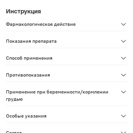
Инструкция
Фармакологическое действие
Активные компоненты: Индол-3-карбинол (I3C): Предс
Показания препарата
В качестве биологически активной добавки к пище дл
Способ применения
Взрослым по 1 капсуле 2 раза в день. Продолжительно
Противопоказания
Индивидуальная непереносимость компонентов, берем
Применение при беременности/кормлении
грудью
Противопоказан при беременности и в период лактаци
Особые указания
Биологически активная добавка к пище. Не является 
Состав