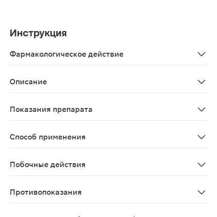
Инструкция
Фармакологическое действие
5-НТР (5-гидрокситриптофан) - аминокислота растите
Описание
Капсулы с 5-НТР, магнием и витамином В6 способству
Показания препарата
Рекомендуется в качестве биологически активной доб
Способ применения
Принимать взрослым по 2 капсулы 1 раз в день. При н
Побочные действия
Возможны аллергические реакции
Противопоказания
Индивидуальная непереносимость компонентов, берем