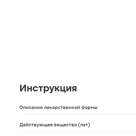
Инструкция
Описание лекарственной формы
Капсулы кишечнорастворимые желатиновые, разме
Действующее вещество (лат)
Omeprazolum