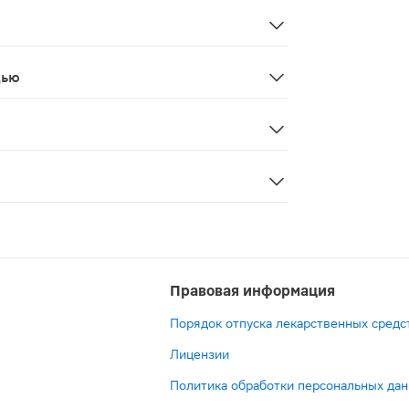
ния, сонливость, сухость во рту, тошнота, тахикардия, а
олей железа, итраконазола и кетоконазола (омепразол 
дью
ивания применение возможно в зависимости от использу
личие злокачественного процесса (особенно при язве жел
Правовая информация
Порядок отпуска лекарственных средс
Лицензии
Политика обработки персональных да