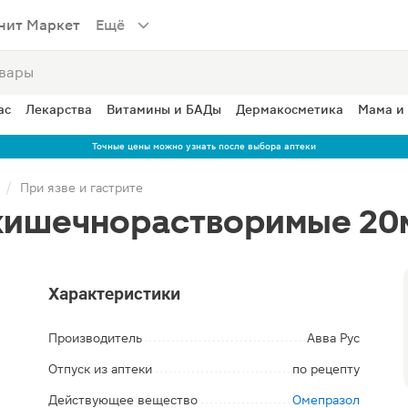
нит Маркет
Ещё
ас
Лекарства
Витамины и БАДы
Дермакосметика
Мама и
Точные цены можно узнать после выбора аптеки
При язве и гастрите
кишечнорастворимые 20
Характеристики
Производитель
Авва Рус
Отпуск из аптеки
по рецепту
Действующее вещество
Омепразол