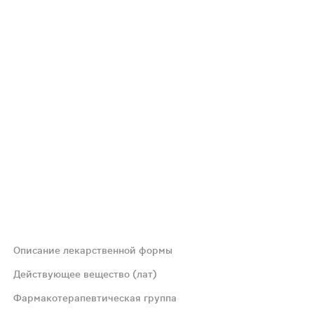
Описание лекарственной формы
е капсул - сферические пеллеты от белого до почти бел
Действующее вещество (лат)
Фармакотерапевтическая группа