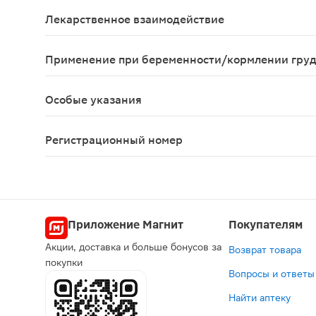
Симптомы: спутанность сознания, нечеткость зре
Лекарственное взаимодействие
Может снижать абсорбцию эфиров ампициллина, с
Применение при беременности/кормлении гру
При беременности и в период грудного вскармл
Особые указания
Перед началом терапии необходимо исключить на
Регистрационный номер
ЛП-№(003399)-(РГ-RU)
Приложение Магнит
Покупателям
Акции, доставка и больше бонусов за
Возврат товара
покупки
Вопросы и ответы
Найти аптеку