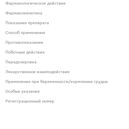
Фармакологическое действие
Фармакокинетика
Показания препарата
зит активность Н+/К+ - аденозинтрифосфат (АТФазы (Н+/
Способ применения
Противопоказания
о 100 %), увеличивается у людей пожилого возраста и у
Побочные действия
Передозировка
), в т.ч. ассоциированные с Helicobacter pylori (в со
Лекарственное взаимодействие
твенно перед едой)._x000D_ _x000D_ При обострении язве
Применение при беременности/кормлении грудью
Особые указания
ибом, позаконазолом, кларитромицином у пациентов с пече
Регистрационный номер
их случаях - повышение активности печеночных ферментов