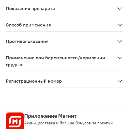
Гипотензивное комбинированное средство (ангиотензин
Показания препарата
Артериальная гипертензия (пациентам, которым показ
Способ применения
Принимают внутрь, независимо от приема пищи. Рекоме
Противопоказания
Анурия; тяжелая почечная недостаточность (КК <30 мл
Применение при беременности/кормлении
грудью
Применение ЛС, воздействующих на ренин-ангиотензин
Регистрационный номер
ЛП-004142
Приложение Магнит
Акции, доставка и больше бонусов за покупки