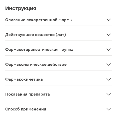
Инструкция
Описание лекарственной формы
Таблетки, покрытые пленочной оболочкой розового цве
Действующее вещество (лат)
Rosuvastatinum
Фармакотерапевтическая группа
Гиполипидемическое средство - ГМГ-КоА-редуктазы и
Фармакологическое действие
Гиполипидемическое средство из группы статинов, ин
Фармакокинетика
После приема внутрь Cmax розувастатина в плазме кр
Показания препарата
Гиперхолестеринемия (тип IIa, включая семейную гет
Способ применения