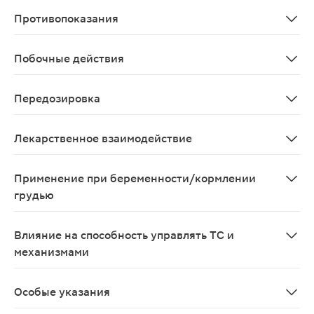
Внутрь, не разжевывать и не измельчать таблетку, п
Противопоказания
Заболевания печени в активной фазе (включая стойко
Побочные действия
Со стороны нервной системы: часто - головная боль, 
Передозировка
При одновременном приеме нескольких суточных доз 
Лекарственное взаимодействие
При одновременном применении розувастатина и цикло
Применение при беременности/кормлении
грудью
Противопоказан при беременности и в период лактац
Влияние на способность управлять ТС и
механизмами
При занятии потенциально опасными видами деятельно
Особые указания