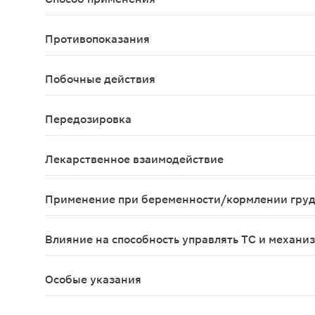
Принимают внутрь 1 раз/сут по специальной схем
Противопоказания
Тромбозы (венозные и артериальные) в настояще
Побочные действия
Со стороны иммунной системы: редко - бронхиаль
Передозировка
Симптомы: передозировка может вызвать тошноту
Лекарственное взаимодействие
Длительное лечение препаратами-индукторами ми
Применение при беременности/кормлении гру
Противопоказано применение при беременности 
Влияние на способность управлять ТС и механи
Не влияет
Особые указания
Перед началом применения препаратов, содержащ