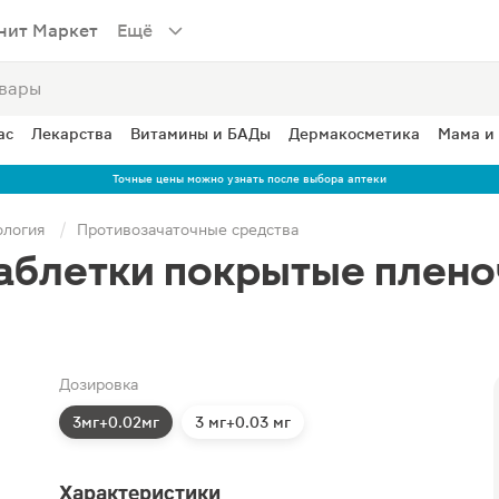
нит Маркет
Ещё
ас
Лекарства
Витамины и БАДы
Дермакосметика
Мама и
Точные цены можно узнать после выбора аптеки
ология
Противозачаточные средства
аблетки покрытые плено
Дозировка
3мг+0.02мг
3 мг+0.03 мг
Характеристики