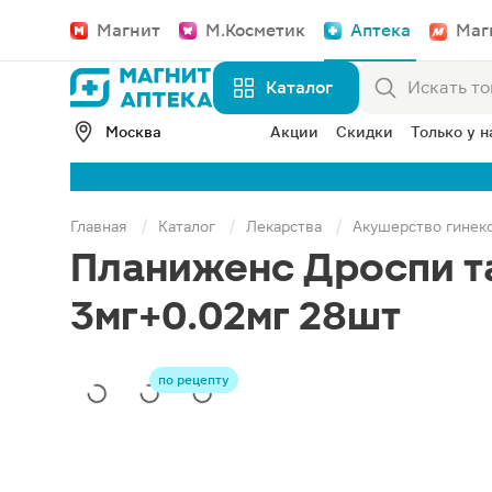
Магнит
М.Косметик
Аптека
Маг
Каталог
Москва
Акции
Скидки
Только у н
Главная
Каталог
Лекарства
Акушерство гинек
Планиженс Дроспи т
3мг+0.02мг 28шт
по рецепту