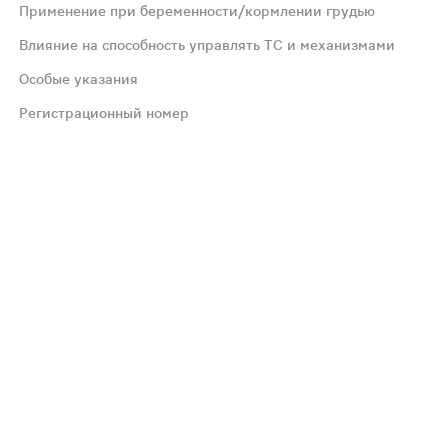
Применение при беременности/кормлении грудью
Влияние на способность управлять ТС и механизмами
Особые указания
тромбоэмболия легочной артерии, инфаркт миокарда, цер
Регистрационный номер
ервной системы: часто - головная боль. Психические нар
ение: специфического антидота нет, лечение должно бы
повышается клиренс половых гормонов, может вести к с
 и рекомендуется пройти тщательное общемедицинское и 