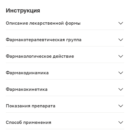
Инструкция
Описание лекарственной формы
Таблетки, покрытые оболочкой от светло-зеленого до з
Фармакотерапевтическая группа
Носа заболеваний средство лечения растительного п
Фармакологическое действие
Секретолитическое, секретомоторное, противовоспали
Фармакодинамика
Комбинированное средство растительного происхожден
Фармакокинетика
Данные отсутствуют
Показания препарата
Острые и хронические синуситы, сопровождающиеся о
Способ применения