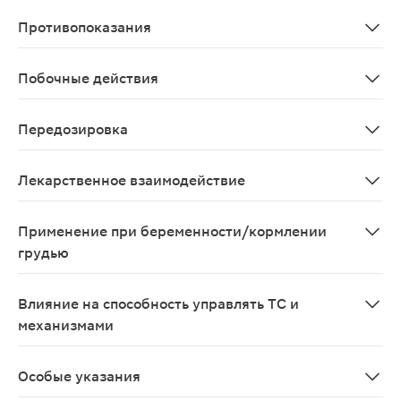
Внутрь, не разжевывая, запивая небольшим количеством
Противопоказания
Повышенная чувствительность к компонентам комбинац
Побочные действия
Возможно: аллергические реакции (кожная сыпь, покра
Передозировка
Данные отсутствуют
Лекарственное взаимодействие
Комбинация с антибактериальными лекарственными ср
Применение при беременности/кормлении
грудью
Применение при беременности возможно только по наз
Влияние на способность управлять ТС и
механизмами
Не влияет
Особые указания