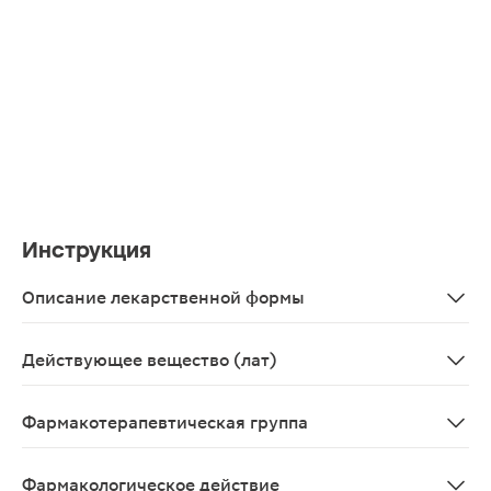
Инструкция
Описание лекарственной формы
Крем для наружного применения белого или почти бело
Действующее вещество (лат)
Naftifinum
Фармакотерапевтическая группа
Противогрибковое средство
Фармакологическое действие