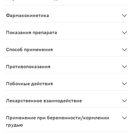
Противогрибковое средство для наружного применения
Фармакокинетика
При наружном применении нафтифин хорошо проникает
Показания препарата
Онихомикозы, отрубевидный лишай, эпидермофитии кр
Способ применения
Наружно. При поражении кожи Нафтифин наносят 1 раз
Противопоказания
Повышенная чувствительность к нафтифину; беременнос
Побочные действия
В отдельных случаях: в месте нанесения сухость и пок
Лекарственное взаимодействие
Взаимодействие с другими лекарственными средствам
Применение при беременности/кормлении
грудью