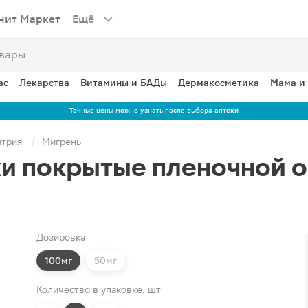
нит Маркет
Ещё
ас
Лекарства
Витамины и БАДы
Дермакосметика
Мама и
Точные цены можно узнать после выбора аптеки
атрия
Мигрень
ки покрытые пленочной о
Дозировка
100мг
50мг
Количество в упаковке, шт