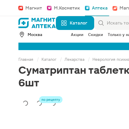
Магнит
М.Косметик
Аптека
Маг
Каталог
Москва
Акции
Скидки
Только у н
Главная
Каталог
Лекарства
Неврология психи
Суматриптан таблет
6шт
по рецепту