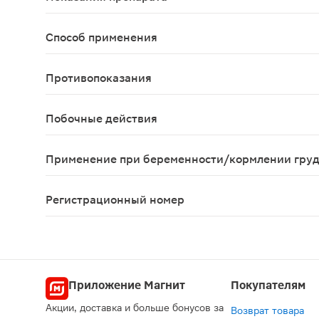
Купирование приступов мигрени и синдрома Хор
Способ применения
Для купирования приступа мигрени для приема вн
Противопоказания
ИБС, артериальная гипертензия; одновременный 
Побочные действия
Со стороны ЦНС: головокружение, слабость, сон
Применение при беременности/кормлении гру
Клинический опыт применения суматриптана при 
Регистрационный номер
ЛП-№(000870)-(РГ-RU)
Приложение Магнит
Покупателям
Акции, доставка и больше бонусов за
Возврат товара