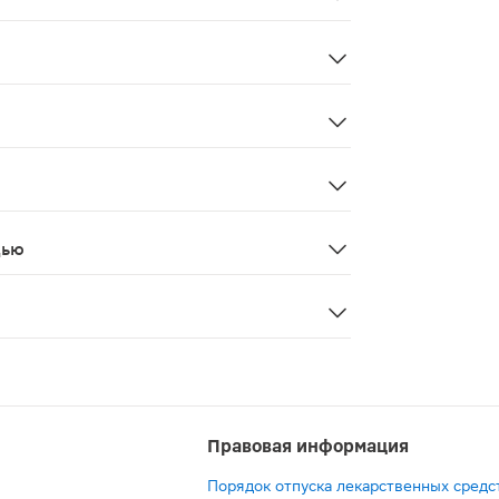
тона (гистаминовой цефалгии).
утрь доза составляет 100 мг однократно; иногда эффект
прием препаратов, содержащих алкалоиды спорыньи или 
ливость. Со стороны сердечно-сосудистой системы: артер
дью
беременности ограничен, в связи с чем противопоказан 
Правовая информация
Порядок отпуска лекарственных средс