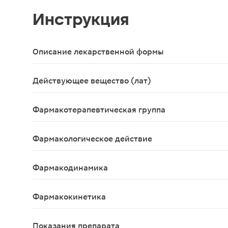
Инструкция
Описание лекарственной формы
Таблетки, покрытые пленочной оболочкой белого 
Действующее вещество (лат)
Sumatriptanum
Фармакотерапевтическая группа
Противомигренозное средство
Фармакологическое действие
Средство для лечения мигрени; агонист серотон
Фармакодинамика
Суматриптан — селективный агонист сосудистых 5
Фармакокинетика
Средство для лечения мигрени; агонист серотон
Показания препарата