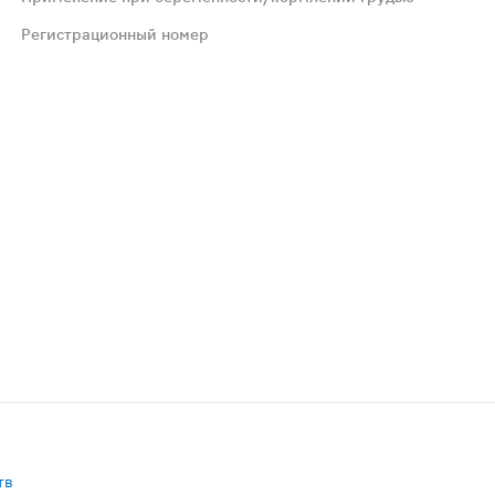
Регистрационный номер
ивной может быть доза менее 100 мг; в случае возобновл
близкие к ним соединения, препаратов лития, ингибитор
иальная гипотензия или кратковременное повышение АД, 
к применению. С осторожностью следует применять в пер
тв