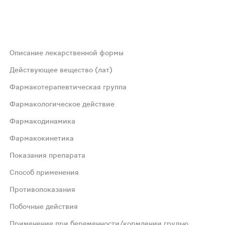
Описание лекарственной формы
ой с одной стороны; на поперечном разрезе таблетки видн
Действующее вещество (лат)
Фармакотерапевтическая группа
Фармакологическое действие
Фармакодинамика
Фармакокинетика
риптана обусловлен, по-видимому, двумя механизмами: в
Показания препарата
Способ применения
а другие подтипы 5‑HT‑рецепторов (5‑HT2–5‑HT7). Рецепт
Противопоказания
Побочные действия
риптана обусловлен, по-видимому, двумя механизмами: в
Применение при беременности/кормлении грудью