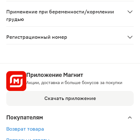
Повышенная чувствительность к ризатриптану; декомп
Применение при беременности/кормлении
грудью
При беременности следует применять только после ко
Регистрационный номер
ЛП-№(001129)-(РГ-RU)
Приложение Магнит
Акции, доставка и больше бонусов за покупки
Скачать приложение
Покупателям
Возврат товара