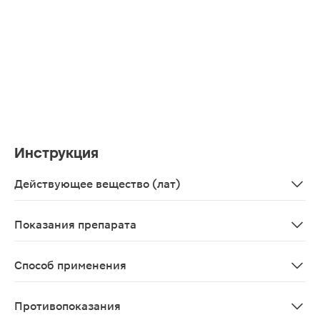
Инструкция
Действующее вещество (лат)
Rizatriptanum
Показания препарата
Купирование приступа мигрени с аурой или без нее.
Способ применения
Рекомендуемая доза - 10 мг. При появлении мигренозн
Противопоказания