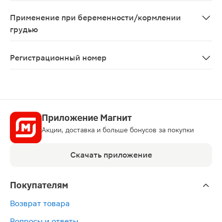
Беременность, период лактации, возраст до 18 лет, п
Применение при беременности/кормлении
грудью
Следует иметь в виду, что применение каптоприла во
Регистрационный номер
ЛП-№(000650)-(РГ-RU)
Приложение Магнит
Акции, доставка и больше бонусов за покупки
Скачать приложение
Покупателям
Возврат товара
Вопросы и ответы