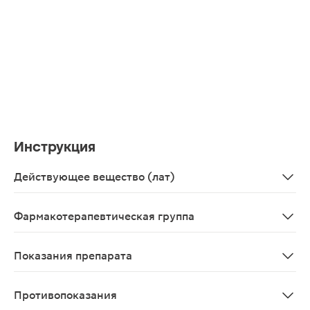
Инструкция
Действующее вещество (лат)
Captoprilum
Фармакотерапевтическая группа
Средства, действующие на ренин-ангиотензиновую с
Показания препарата
Артериальная гипертензия (в т.ч. реноваскулярная), 
Противопоказания