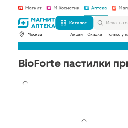
Магнит
М.Косметик
Аптека
Маг
Каталог
Москва
Акции
Скидки
Только у н
BioForte пастилки п