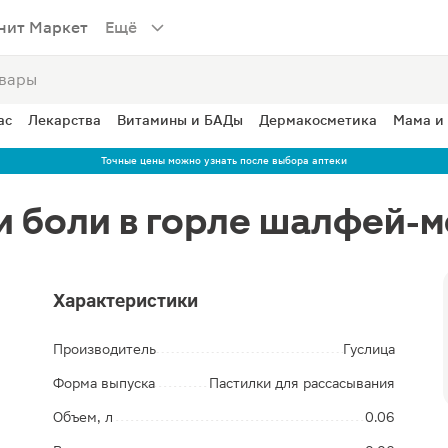
нит Маркет
Ещё
ас
Лекарства
Витамины и БАДы
Дермакосметика
Мама и
Точные цены можно узнать после выбора аптеки
ри боли в горле шалфей-
Характеристики
Производитель
Гуслица
Форма выпуска
Пастилки для рассасывания
Объем, л
0.06