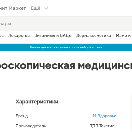
нит Маркет
Ещё
ас
Лекарства
Витамины и БАДы
Дермакосметика
Мама и
Точные цены можно узнать после выбора аптеки
роскопическая медицинс
Характеристики
Бренд
М Здоровье
Производитель
ТДЛ Текстиль