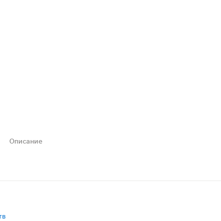
Описание
опическая вата не содержит примесей, обладает антисеп
тв