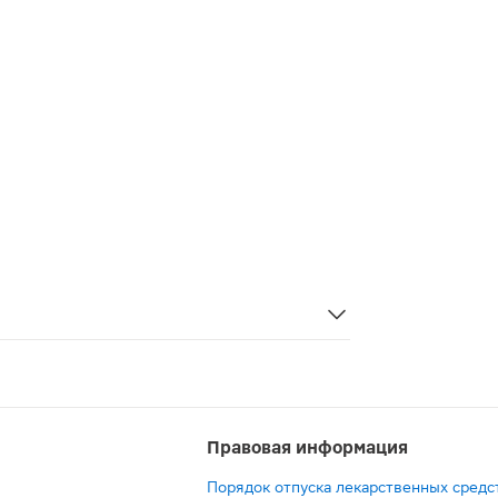
ает и обеспечивает комфорт во время процедур. Гигроск
Правовая информация
Порядок отпуска лекарственных средс