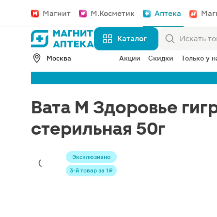
Магнит
М.Косметик
Аптека
Маг
Каталог
Москва
Акции
Скидки
Только у н
Вата М Здоровье гиг
стерильная 50г
Эксклюзивно
3-й товар за 1 ₽