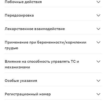
Побочные действия
В рекомендуемых дозах препарат обычно не вызывает п
Передозировка
У детей симптомы передозировки могут возникать пос
Лекарственное взаимодействие
В терапевтических дозах ибупрофен не вступает в з
Применение при беременности/кормлении
грудью
Применение при беременности и в период грудного в
Влияние на способность управлять ТС и
механизмами
Пациентам, отмечающим головокружение, сонливость,
Особые указания
При длительном применении необходим контроль карти
Регистрационный номер
ЛП-005534