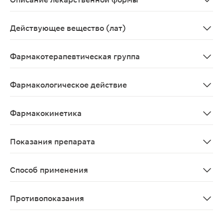
Круглые двояковыпуклые таблетки с риской с одной ст
Действующее вещество (лат)
Ibuprophenum
Фармакотерапевтическая группа
НПВП
Фармакологическое действие
НПВП. Оказывает противовоспалительное, жаропонижаю
Фармакокинетика
Ибупрофен быстро и почти полностью абсорбируется из
Показания препарата
Симптоматическое лечение:<br> Головной боли напряж
Способ применения
Таблетки следует принимать внутрь, запивая водой. П
Противопоказания
• Гиперчувствительность к ибупрофену или любому из 