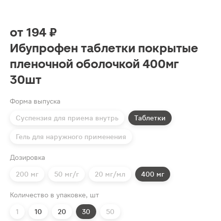
от
194 ₽
Ибупрофен таблетки покрытые
пленочной оболочкой 400мг
30шт
Форма выпуска
Суспензия для приема внутрь
Таблетки
Гель для наружного применения
Дозировка
200 мг
50 мг/г
20 мг/мл
400 мг
Количество в упаковке, шт
1
10
20
30
50