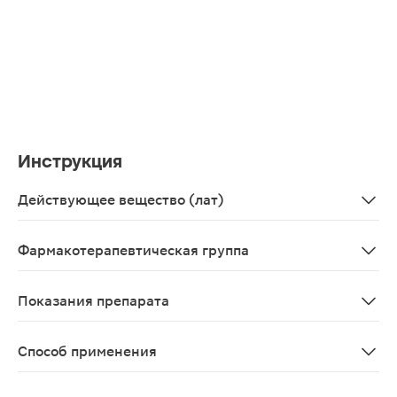
Инструкция
Действующее вещество (лат)
Lisinoprilum
Фармакотерапевтическая группа
Средства, действующие на ренин-ангиотензиновую систе
Показания препарата
Эссенциальная и реноваскулярная артериальная гипер
Способ применения
Внутрь, однократно утром, независимо от времени при