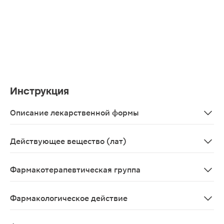
Инструкция
Описание лекарственной формы
Таблетки, покрытые пленочной оболочкой белого или поч
Действующее вещество (лат)
Аcotiamide
Фармакотерапевтическая группа
Стимуляторы моторики ЖКТ
Фармакологическое действие
Действующим веществом препарата Диспевикт® являетс