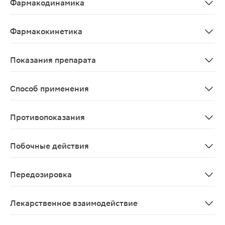
Фармакодинамика
Механизм действия и фармакодинамические эффекты Ак
Фармакокинетика
Всасывание Фармакокинетические показатели после од
Показания препарата
При функциональной диспепсии у взрослых в возрасте 
Способ применения
Принимают внутрь, перед едой, по 1 таблетке (100 мг
Противопоказания
Повышенная чувствительность к действующему вещест
Побочные действия
Подобно всем лекарственным препаратам, препарат Ди
Передозировка
Симптомы: случаев передозировки акотиамида не заре
Лекарственное взаимодействие
Поскольку акотиамид оказывает ингибирующее действ