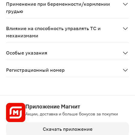
Применение при беременности/кормлении
грудью
Беременность Применение акотиамида при беременност
Влияние на способность управлять ТС и
механизмами
Исследования влияния акотиамида на способность уп
Особые указания
Эффективность акотиамида при боли в эпигастральной
Регистрационный номер
ЛП-№(001951)-(РГ-RU)
Приложение Магнит
Акции, доставка и больше бонусов за покупки
Скачать приложение