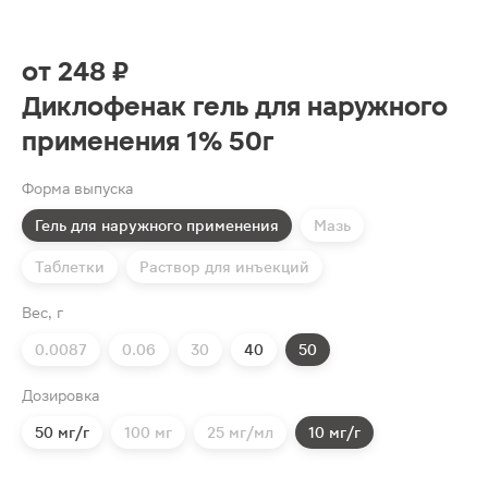
от
248 ₽
Диклофенак гель для наружного
применения 1% 50г
Форма выпуска
Гель для наружного применения
Мазь
Таблетки
Раствор для инъекций
Вес, г
0.0087
0.06
30
40
50
Дозировка
50 мг/г
100 мг
25 мг/мл
10 мг/г