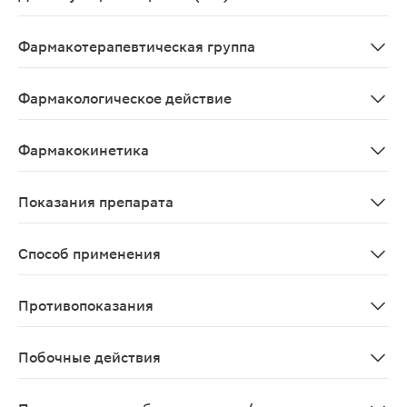
Diclophenacum
Фармакотерапевтическая группа
Нестероидный противовоспалительный препарат
Фармакологическое действие
НПВС для наружного применения, производное фенилук
Фармакокинетика
Количество диклофенака, всасывающегося через кожу,
Показания препарата
Боли в спине при воспалительных и дегенеративных за
Способ применения
При наружном применении количество препарата зависи
Противопоказания
"Аспириновая триада" (приступы бронхиальной астмы, 
Побочные действия
Определение частоты побочных реакций: очень часто (≥