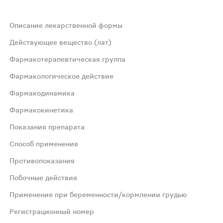
Описание лекарственной формы
перечном разрезе таблеток видно ядро белого или белого
Действующее вещество (лат)
Фармакотерапевтическая группа
Фармакологическое действие
Фармакодинамика
Фармакокинетика
, стресс-протекторным, ноотропным, противоэпилептиче
Показания препарата
Способ применения
е действие, повышает устойчивость организма к стресс
Противопоказания
Побочные действия
пределяется в органах и тканях. Среднее время удержан
Применение при беременности/кормлении грудью
 в фазе субкомпенсации в качестве профилактических ку
Регистрационный номер