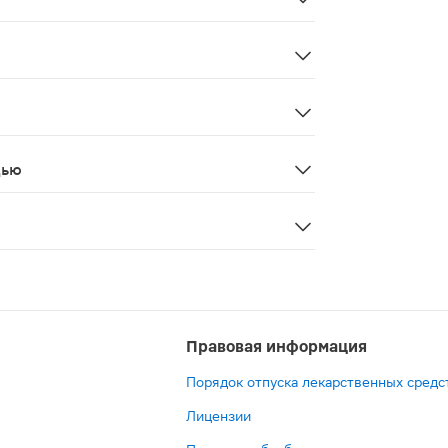
доза 800 мг, продолжительность лечения — 2–6 нед, для 
точность; острая печеночная недостаточность; беременно
твии с классификацией ВОЗ: очень часто (>10%); часто (
дью
и в период грудного вскармливания.
Правовая информация
Порядок отпуска лекарственных средс
Лицензии