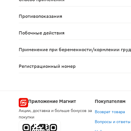
Внутрь, 3 раза в сутки, максимальная суточная 
Противопоказания
Гиперчувствительность; острая почечная недоста
Побочные действия
Частота побочных эффектов приведена в соответс
Применение при беременности/кормлении гру
Противопоказано применение при беременности 
Регистрационный номер
ЛП-№(001841)-(РГ-RU)
Приложение Магнит
Покупателям
Акции, доставка и больше бонусов за
Возврат товара
покупки
Вопросы и ответы