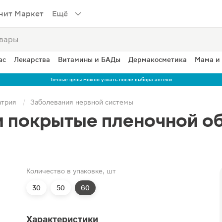
нит Маркет
Ещё
ас
Лекарства
Витамины и БАДы
Дермакосметика
Мама и
Точные цены можно узнать после выбора аптеки
атрия
Заболевания нервной системы
и покрытые пленочной о
Количество в упаковке, шт
30
50
60
Характеристики