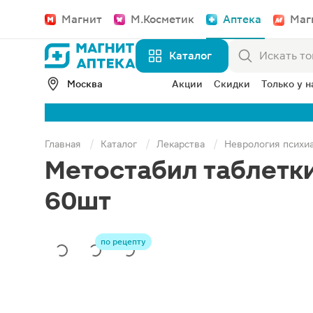
Магнит
М.Косметик
Аптека
Маг
Каталог
Москва
Акции
Скидки
Только у н
Главная
Каталог
Лекарства
Неврология психи
Метостабил таблетк
60шт
по рецепту