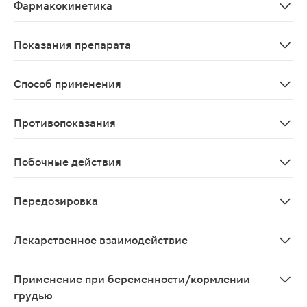
Фармакокинетика
После приема внутрь Силденафил быстро всасывается.
Показания препарата
Лечение нарушений эрекции, характеризующихся неспо
Способ применения
Внутрь. Режим дозирования устанавливают индивидуал
Противопоказания
Повышенная чувствительность к Силденафилу; примене
Побочные действия
Со стороны нервной системы и органов чувств: головн
Передозировка
Симптомы: в исследованиях на здоровых добровольцах
Лекарственное взаимодействие
При одновременном применении ингибиторов CYP3A4 (
Применение при беременности/кормлении
грудью