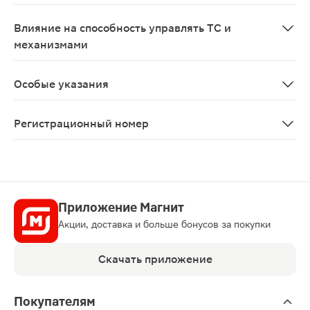
По зарегистрированному показанию не предназначен 
Влияние на способность управлять ТС и
механизмами
В период применения Силденафила, особенно в начал
Особые указания
Перед началом приема Силденафила для лечения наруш
Регистрационный номер
ЛП-№(003149)-(РГ-RU)
Приложение Магнит
Акции, доставка и больше бонусов за покупки
Скачать приложение
Покупателям