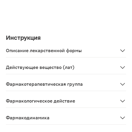
Инструкция
Описание лекарственной формы
Круглые, двояковыпуклые, с риской, покрытые пленочно
Действующее вещество (лат)
Sildenafilum
Фармакотерапевтическая группа
Эректильной дисфункции средство лечения - ФДЭ5 ин
Фармакологическое действие
Улучшающее эректильную функцию.
Фармакодинамика
Селективный ингибитор циклогуанозинмонофосфат (цГМ