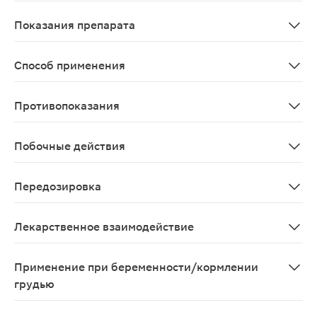
После приема внутрь Силденафил быстро всасывается.
Показания препарата
Лечение нарушений эрекции, характеризующихся неспо
Способ применения
Внутрь. Режим дозирования устанавливают индивидуал
Противопоказания
Повышенная чувствительность к Силденафилу; примене
Побочные действия
Со стороны нервной системы и органов чувств: головн
Передозировка
Симптомы: в исследованиях на здоровых добровольцах
Лекарственное взаимодействие
При одновременном применении ингибиторов CYP3A4 (
Применение при беременности/кормлении
грудью
По зарегистрированному показанию не предназначен 