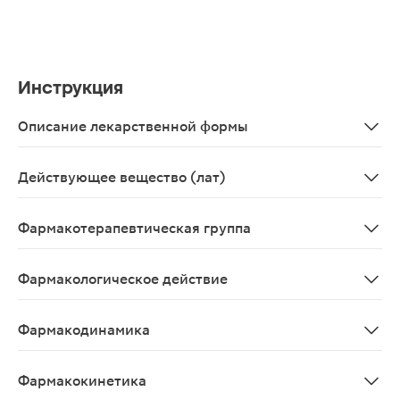
Инструкция
Описание лекарственной формы
Круглые, двояковыпуклые, с риской, покрытые пленочно
Действующее вещество (лат)
Sildenafilum
Фармакотерапевтическая группа
Эректильной дисфункции средство лечения - ФДЭ5 ин
Фармакологическое действие
Улучшающее эректильную функцию.
Фармакодинамика
Селективный ингибитор циклогуанозинмонофосфат (цГМ
Фармакокинетика