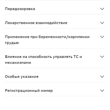
Со стороны нервной системы и органов чувств: головн
Передозировка
Симптомы: в исследованиях на здоровых добровольцах
Лекарственное взаимодействие
При одновременном применении ингибиторов CYP3A4 (
Применение при беременности/кормлении
грудью
По зарегистрированному показанию не предназначен 
Влияние на способность управлять ТС и
механизмами
В период применения Силденафила, особенно в начал
Особые указания
Перед началом приема Силденафила для лечения наруш
Регистрационный номер
ЛП-№(003149)-(РГ-RU)