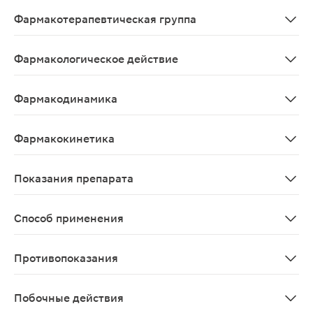
Sildenafilum
Фармакотерапевтическая группа
Эректильной дисфункции средство лечения - ФДЭ5 ин
Фармакологическое действие
Улучшающее эректильную функцию.
Фармакодинамика
Селективный ингибитор циклогуанозинмонофосфат (цГМ
Фармакокинетика
После приема внутрь Силденафил быстро всасывается.
Показания препарата
Лечение нарушений эрекции, характеризующихся неспо
Способ применения
Внутрь. Режим дозирования устанавливают индивидуал
Противопоказания
Повышенная чувствительность к Силденафилу; примене
Побочные действия