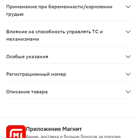
Применение при беременности/кормлении
грудью
Применение при беременности и в период грудного в
Влияние на способность управлять ТС и
механизмами
Поскольку декскетопрофен может вызвать снижение с
Особые указания
Следует соблюдать осторожность при назначении преп
Регистрационный номер
ЛП-007945
Описание товара
Фламадекс гель для наружного применения обладает п
Приложение Магнит
Акции, доставка и больше бонусов за покупки