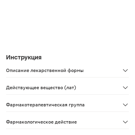
Инструкция
Описание лекарственной формы
Гель для наружного применения 2.5% прозрачный или п
Действующее вещество (лат)
Dexketoprophenum
Фармакотерапевтическая группа
НПВП для наружного применения
Фармакологическое действие
Анальгезирующее, противовоспалительное.