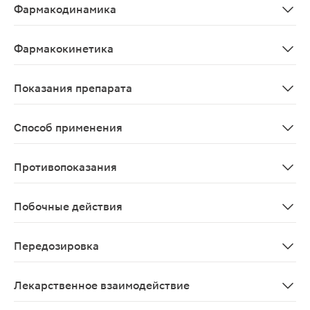
Фармакодинамика
НПВП для наружного применения, производное пропион
Фармакокинетика
Абсорбция. При наружном применении препарата Фламад
Показания препарата
Остеоартроз (гонартроз коленных суставов II–III степ
Способ применения
Наружно. Наносить только на неповрежденные участки
Противопоказания
Гиперчувствительность к декскетопрофену и другим ко
Побочные действия
Нарушения со стороны, скелетно-мышечной системы и 
Передозировка
Ввиду низкой системной абсорбции при аппликации Ф
Лекарственное взаимодействие
При одновременном применении декскетопрофена с дру