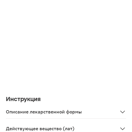
Инструкция
Описание лекарственной формы
Гранулы бело-желтого цвета с оранжевыми включениям
Действующее вещество (лат)