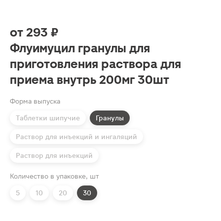
от
293 ₽
Флуимуцил гранулы для
приготовления раствора для
приема внутрь 200мг 30шт
Форма выпуска
Таблетки шипучие
Гранулы
Раствор для инъекций и ингаляций
Раствор для инъекций
Количество в упаковке, шт
5
10
20
30