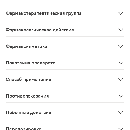
Acetylcysteinum
Фармакотерапевтическая группа
Муколитическое средство
Фармакологическое действие
Разжижает мокроту, увеличивает ее объем и облегчае
Фармакокинетика
Всасывание При приеме внутрь хорошо абсорбируется и
Показания препарата
Острые и хронические заболевания органов дыхания, с
Способ применения
Назначают взрослым по 600 мг/сут. Детям старше 6 лет
Противопоказания
Повышенная чувствительность к ацетилцистеину, язве
Побочные действия
Со стороны пищеварительной системы: редко - изжога,
Передозировка