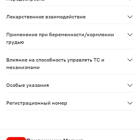
Ацетилцистеин при приеме в дозе 500 мг/кг/день не 
Лекарственное взаимодействие
Сочетанное применение ацетилцистеина с противокашл
Применение при беременности/кормлении
грудью
При беременности применение возможно только в случ
Влияние на способность управлять ТС и
механизмами
Специальных исследований не проводилось, информаци
Особые указания
Больным с бронхиальной астмой и обструктивным брон
Регистрационный номер
П N012975/02