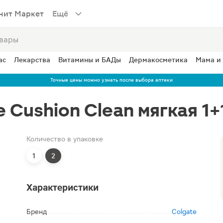
нит Маркет
Ещё
ас
Лекарства
Витамины и БАДы
Дермакосметика
Мама и
Точные цены можно узнать после выбора аптеки
 Cushion Clean мягкая 1
Количество в упаковке
1
2
Характеристики
Бренд
Colgate