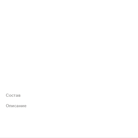
Состав
Описание
о расположенные друг к другу щетинки образуют больше пе