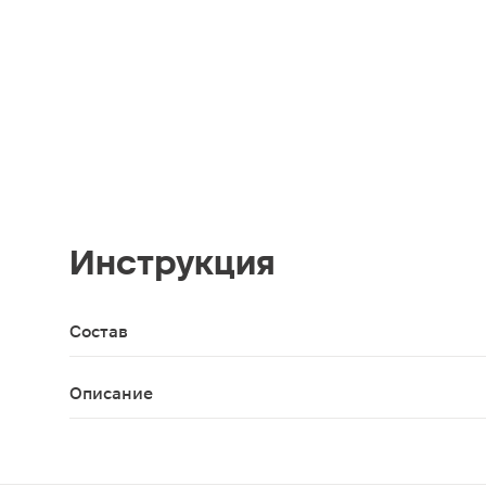
Инструкция
Состав
Ручка - полипропилен, термопластичный эласто
Описание
Набор из 2-х мягких зубных щёток подходит для 