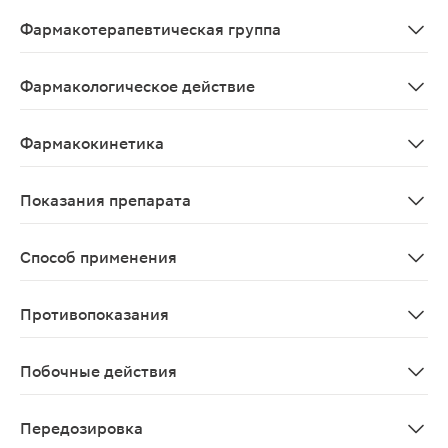
Montelukastum
Фармакотерапевтическая группа
Противовоспалительное антибронхоконстрикторное ср
Фармакологическое действие
Цистеинил-лейкотриены (LTC4, LTD4, LTE4) являются 
Фармакокинетика
Всасывание Монтелукаст быстро и практически полност
Показания препарата
-Профилактика и длительное лечение бронхиальной аст
Способ применения
Внутрь один раз в сутки независимо от приема пищи.
Противопоказания
-Повышенная чувствительность к монтелукасту или люб
Побочные действия
В целом монтелукаст хорошо переносится. Побочные эф
Передозировка