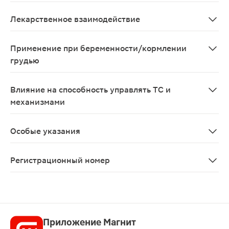
Симптомы Нет специфичной информации о лечении пере
Лекарственное взаимодействие
Монтелукаст можно назначать вместе с другими лекар
Применение при беременности/кормлении
грудью
Препарат противопоказан к применению при беременно
Влияние на способность управлять ТС и
механизмами
Данных, свидетельствующих о том, что прием монтелу
Особые указания
Эффективность монтелукаста для приема внутрь в отн
Регистрационный номер
ЛП-№(003649)-(РГ-RU)
Приложение Магнит