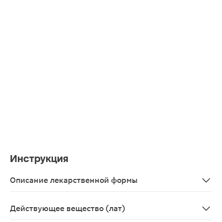
Инструкция
Описание лекарственной формы
Круглые двояковыпуклые таблетки, покрытые пленочн
Действующее вещество (лат)