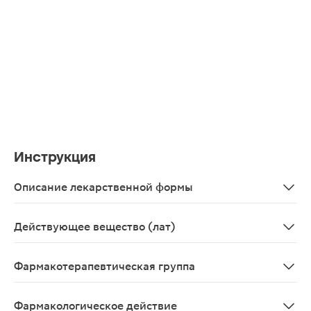
Инструкция
Описание лекарственной формы
Белые или почти белые, плоские круглые таблетки, с фа
Действующее вещество (лат)
Venlafaxinum
Фармакотерапевтическая группа
Психоаналептики, антидепрессанты, прочие антидепр
Фармакологическое действие