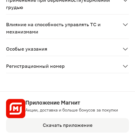
Применение при беременности/кормлении
грудью
Применение препарата противопоказано при беременн
Влияние на способность управлять ТС и
механизмами
Препарат может вызывать головокружение, обморок (си
Особые указания
Перед применением препарата Велаксин® проконсульти
Регистрационный номер
ЛП-№(002276)-(РГ-RU)
Приложение Магнит
Акции, доставка и больше бонусов за покупки
Скачать приложение