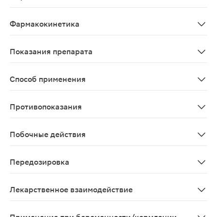
Антидепрессант. По химической структуре венлафакс
Фармакокинетика
После приема внутрь венлафаксин хорошо всасывается 
Показания препарата
Депрессия различной этиологии (лечение и профилакт
Способ применения
Всегда принимайте препарат в полном соответствии с 
Противопоказания
Не принимайте препарат Велаксин®: • если у Вас алле
Побочные действия
Подобно всем лекарственным препаратам, препарат Вел
Передозировка
Если Вы приняли препарата Велаксин® больше, чем сл
Лекарственное взаимодействие
Сообщите лечащему врачу или работнику аптеки о том