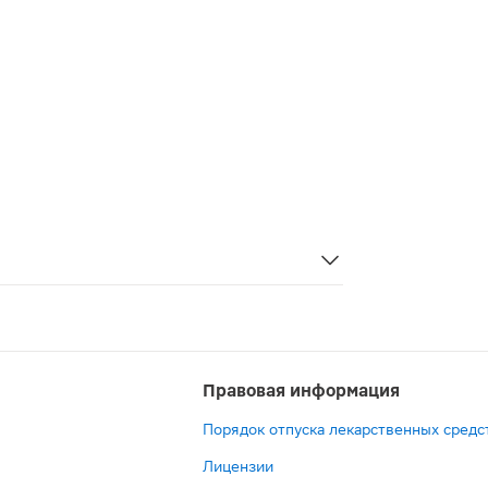
M. Они сенсорные, текстурированные и прочные, легко на
Правовая информация
Порядок отпуска лекарственных средс
Лицензии