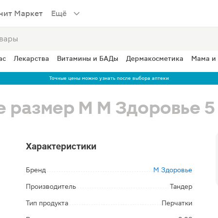
нит Маркет
Ещё
ас
Лекарства
Витамины и БАДы
Дермакосметика
Мама и
Точные цены можно узнать после выбора аптеки
 размер М М Здоровье 5
Характеристики
Бренд
М Здоровье
Производитель
Тандер
Тип продукта
Перчатки