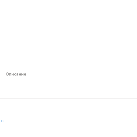
Описание
деваются и хорошо тянутся.
тв