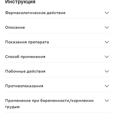
Инструкция
Фармакологическое действие
Глюкозамин и хондроитина сульфат содержатся в дока
Описание
Биологически активная добавка для поддержания здор
Показания препарата
В качестве биологически активной добавки к пище - ис
Способ применения
Взрослым - по 2 капсулы 2 раза в день, во время или 
Побочные действия
Возможны аллергические реакции
Противопоказания
Индивидуальная непереносимость компонентов, берем
Применение при беременности/кормлении
грудью
Противопоказано применение при беременности и в п