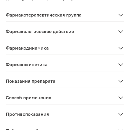
Ibuprophenum
Фармакотерапевтическая группа
Нестероидный противовоспалительный препарат
Фармакологическое действие
Анальгезирующее, жаропонижающее, противовоспалит
Фармакодинамика
Препарат относится к нестероидным противовоспалит
Фармакокинетика
Абсорбция - высокая, быстро и практически полностью
Показания препарата
Симптоматическое лечение в качестве противовоспали
Способ применения
Ибупрофен назначают взрослым и детям старше 12 лет в
Противопоказания
Повышенная чувствительность к ибупрофену; эрозивно