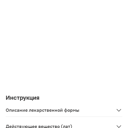
Инструкция
Описание лекарственной формы
Капсулы овальные с красной полупрозрачной желатино
Действующее вещество (лат)