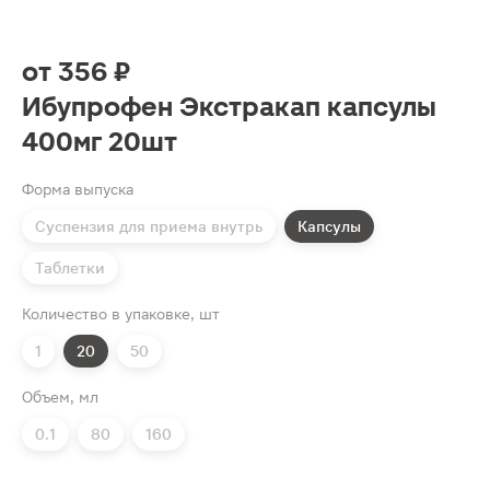
от
356 ₽
Ибупрофен Экстракап капсулы
400мг 20шт
Форма выпуска
Суспензия для приема внутрь
Капсулы
Таблетки
Количество в упаковке, шт
1
20
50
Объем, мл
0.1
80
160