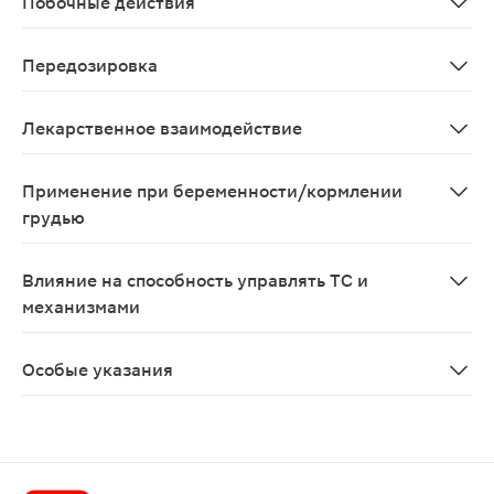
Побочные действия
Желудочно-кишечный тракт (ЖКТ): НПВП-гастропатия (а
Передозировка
Симптомы: боли в животе, тошнота, рвота, заторможен
Лекарственное взаимодействие
Не рекомендуется одновременный прием ибупрофена с 
Применение при беременности/кормлении
грудью
Применение при беременности и в период грудного в
Влияние на способность управлять ТС и
механизмами
Не влияет
Особые указания
Лечение препаратом следует проводить в минимальной