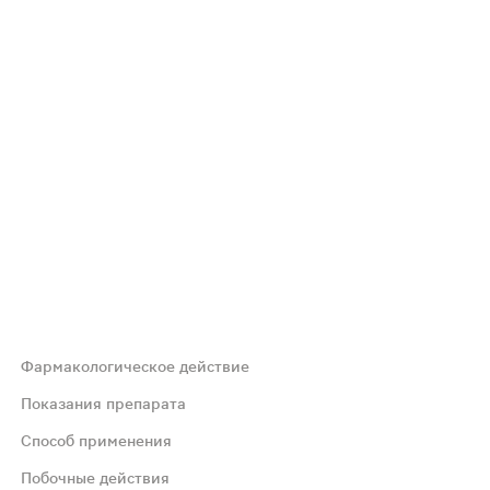
Фармакологическое действие
, улучшает когнитивные функции, укрепляет иммунную с
Показания препарата
Способ применения
таминов группы B.
Побочные действия