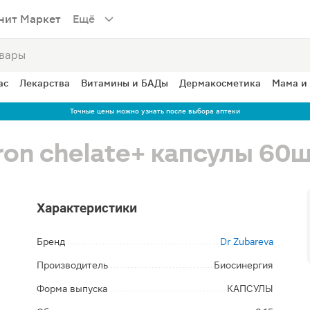
нит Маркет
Ещё
ас
Лекарства
Витамины и БАДы
Дермакосметика
Мама и
Точные цены можно узнать после выбора аптеки
ron chelate+ капсулы 60
Характеристики
Бренд
Dr Zubareva
Производитель
Биосинергия
Форма выпуска
КАПСУЛЫ