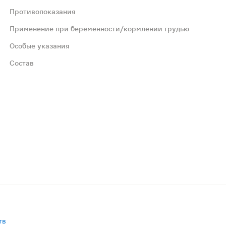
Противопоказания
 прием можно повторить в течение года.
Применение при беременности/кормлении грудью
Особые указания
Состав
мендуется проконсультироваться с врачом.
64 (носитель), целлюлоза микрокристаллическая Е460(i)
тв