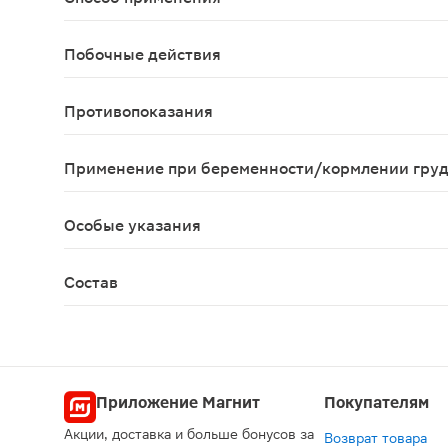
Взрослым по 1 капсуле 1 раз в день во время ед
Побочные действия
Возможны аллергические реакции
Противопоказания
Индивидуальная непереносимость компонентов.
Применение при беременности/кормлении гру
Перед применением рекомендуется проконсульти
Особые указания
Биологически активная добавка к пище. Не явля
Состав
Железа бисглицинат, l-метилфолат кальция, l-а
Приложение Магнит
Покупателям
Акции, доставка и больше бонусов за
Возврат товара