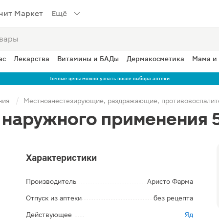
нит Маркет
Ещё
ас
Лекарства
Витамины и БАДы
Дермакосметика
Мама и
Точные цены можно узнать после выбора аптеки
ния
Местноанестезирующие, раздражающие, противовоспалит
 наружного применения 
Характеристики
Производитель
Аристо Фарма
Отпуск из аптеки
без рецепта
Действующее
Яд