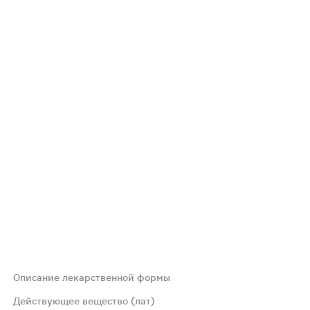
Описание лекарственной формы
ахом метилсалицилата.
Действующее вещество (лат)