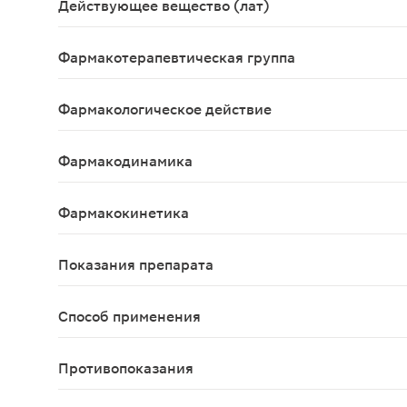
Действующее вещество (лат)
Venenum Apium+Methylii salicylas+Аllyl isothiocyan
Фармакотерапевтическая группа
Противовоспалительное средство для местного 
Фармакологическое действие
Местнораздражающее, обезболивающее, вазоди
Фармакодинамика
Комбинированное лекарственное средство на осн
Фармакокинетика
Данные отсутствуют
Показания препарата
Заболевания опорно-двигательного аппарата (ост
Способ применения
Местно. Полоску мази длиной 3–5 см равномерно 
Противопоказания
Тяжелая хроническая почечная недостаточность;