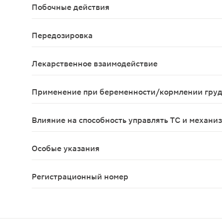
Побочные действия
Аллергические реакции: редко - кожная сыпь, зу
Передозировка
До настоящего времени информация о случаях п
Лекарственное взаимодействие
Данные отсутствуют
Применение при беременности/кормлении гру
Противопоказан при беременности и в период ла
Влияние на способность управлять ТС и механи
Не влияет
Особые указания
Не следует наносить на поврежденную и раздраж
Регистрационный номер
П N012631/01