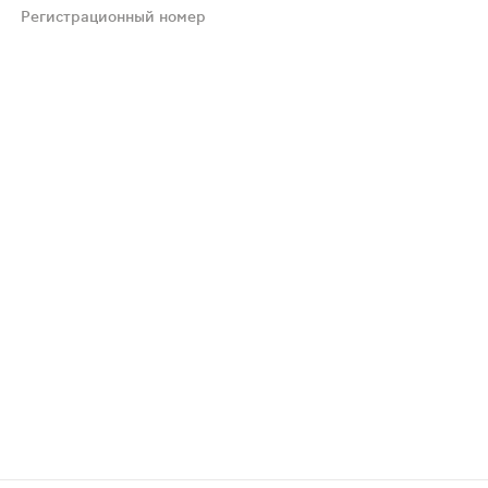
Регистрационный номер
олеванием. У пациентов с почечной недостаточностью не