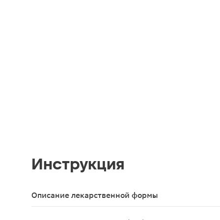
Инструкция
Описание лекарственной формы
Мазь для наружного применения от белого до сле