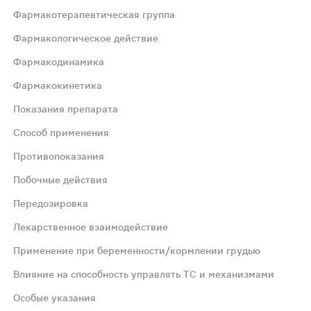
Фармакотерапевтическая группа
Фармакологическое действие
Фармакодинамика
Фармакокинетика
Показания препарата
Способ применения
ный оказывает обезболивающее и противовоспалительное
Противопоказания
Побочные действия
Передозировка
ралгии (в т.ч. ревматические заболевания суставов); ми
Лекарственное взаимодействие
Применение при беременности/кормлении грудью
оявления покраснения и ощущения тепла (2–3 мин). Посл
Влияние на способность управлять ТС и механизмами
Особые указания
азования; повреждения кожи; острый артрит; инфекционны