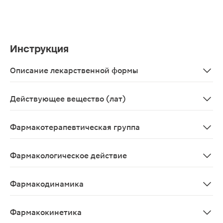
Инструкция
Описание лекарственной формы
Таблетки, покрытые пленочной оболочкой круглые, дво
Действующее вещество (лат)
Rivaroxabanum
Фармакотерапевтическая группа
Антитромботические средства; прямые ингибиторы фа
Фармакологическое действие
Ингибирующее фактор Ха, антикоагулянтное.
Фармакодинамика
Селективный прямой ингибитор фактора Ха для приема
Фармакокинетика