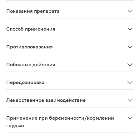
После приема внутрь ривароксабан быстро всасываетс
Показания препарата
Взрослым: профилактика инсульта и системной тромбо
Способ применения
Индивидуальный, в зависимости от показаний.
Противопоказания
Повышенная чувствительность к ривароксабану; клини
Побочные действия
Учитывая фармакологический механизм действия, прим
Передозировка
Симптомы: передозировка ривароксабана может привес
Лекарственное взаимодействие
При одновременном применении ривароксабана и силь
Применение при беременности/кормлении
грудью
Противопоказано применение при беременности и в п