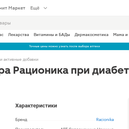
нит Маркет
Ещё
ас
Лекарства
Витамины и БАДы
Дермакосметика
Мама и
Точные цены можно узнать после выбора аптеки
и активные добавки
ра Рационика при диабет
Характеристики
Бренд
Racionika