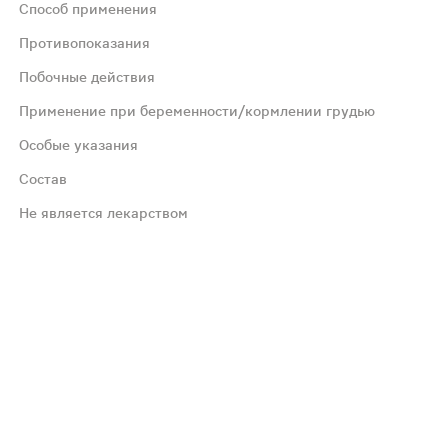
Способ применения
Противопоказания
Побочные действия
ением рекомендуется проконсультироваться с врачом.
Применение при беременности/кормлении грудью
Особые указания
Состав
Не является лекарством
ендуется проконсультироваться с врачом.
 регулятор кислотности лимонная кислота, натуральный 