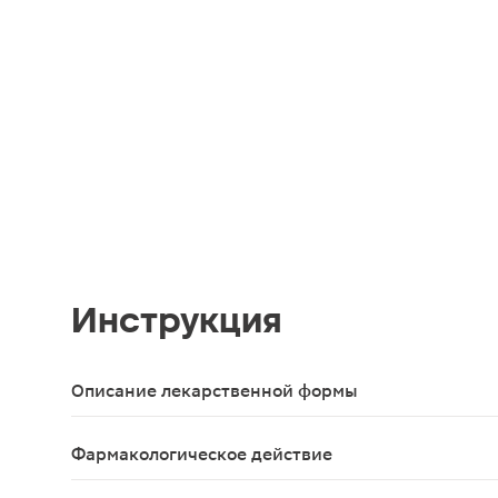
Инструкция
Описание лекарственной формы
Таблетки массой 50мг - 10шт в упаковке (крутка)
Фармакологическое действие
Витамин С - один из важнейших витаминов для н