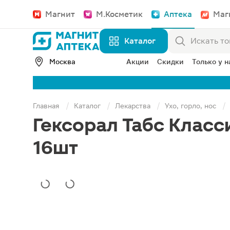
Магнит
М.Косметик
Аптека
Маг
Каталог
Москва
Акции
Скидки
Только у н
Главная
Каталог
Лекарства
Ухо, горло, нос
Гексорал Табс Класс
16шт