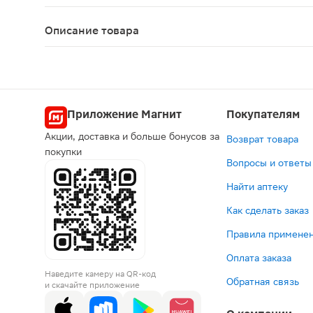
П N015976/01
Описание товара
Гексорал табс классик таблетки для рассасыван
Приложение Магнит
Покупателям
Акции, доставка и больше бонусов за
Возврат товара
покупки
Вопросы и ответы
Найти аптеку
Как сделать заказ
Правила применен
Оплата заказа
Наведите камеру на QR-код
Обратная связь
и скачайте приложение