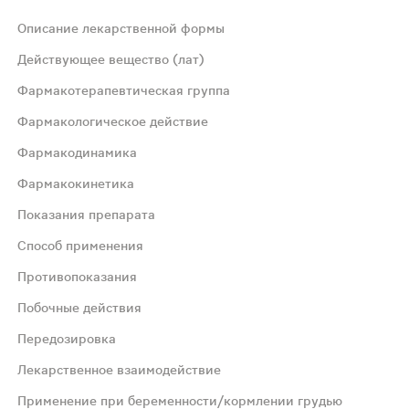
Описание лекарственной формы
Действующее вещество (лат)
Фармакотерапевтическая группа
Фармакологическое действие
Фармакодинамика
Фармакокинетика
е;Применяется при инфекционно-воспалительных заболева
Показания препарата
Способ применения
льных микроорганизмов in vitro, обладает антимикотиче
Противопоказания
Побочные действия
кратного применения действующего вещества его следы о
Передозировка
Лекарственное взаимодействие
Применение при беременности/кормлении грудью