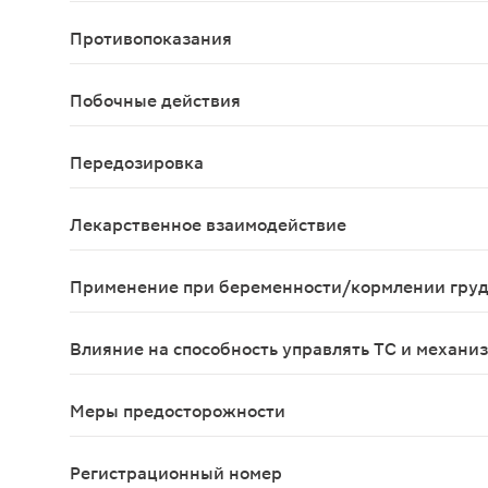
Местно. Взрослые и дети старше 6 лет: рассасыв
Противопоказания
повышенная чувствительность к компонентам пре
Побочные действия
Аллергические реакции.
Передозировка
Тошнота, рвота, диарея
Лекарственное взаимодействие
Клинически значимого взаимодействия с лекарс
Применение при беременности/кормлении гру
Отсутствует достаточный опыт применения препа
Влияние на способность управлять ТС и механи
Препарат не влияет на способность управлять т
Меры предосторожности
Не превышать указанные дозы. Не следует испол
Регистрационный номер