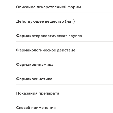
Описание лекарственной формы
таблетки для рассасывания
Действующее вещество (лат)
Amylmetacresolum+Spiritus dichlorobenzylicus
Фармакотерапевтическая группа
Антисептическое средство.
Фармакологическое действие
Антисептическое, противогрибковое, гемостатич
Фармакодинамика
Препарат оказывает антисептическое действие, 
Фармакокинетика
Гексэтидин очень хорошо адгезируется на слизи
Показания препарата
Симптоматическое лечение инфекционно-воспали
Способ применения