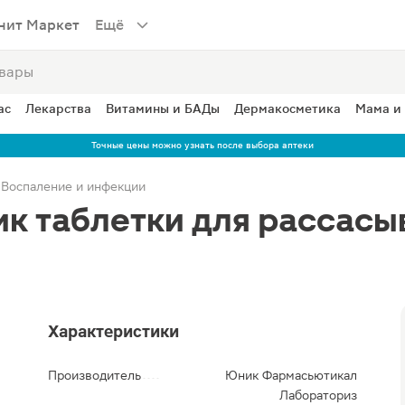
нит Маркет
Ещё
ас
Лекарства
Витамины и БАДы
Дермакосметика
Мама и
Точные цены можно узнать после выбора аптеки
Воспаление и инфекции
ик таблетки для рассасы
Характеристики
Производитель
Юник Фармасьютикал
Лабораториз