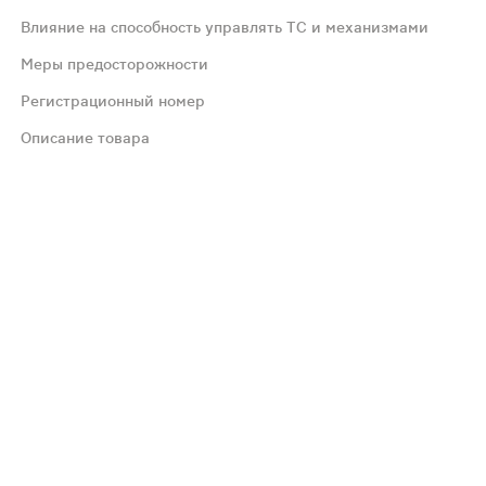
я доза - 8 таблеток. Таблетку следует медленно рассасы
Влияние на способность управлять ТС и механизмами
Меры предосторожности
 фруктозы, глюкозо-галактозная мальабсорбция; -детски
Регистрационный номер
Описание товара
именение препарата Гексорал табс при беременности и в
й чувствительности к любому компоненту, входящему в с