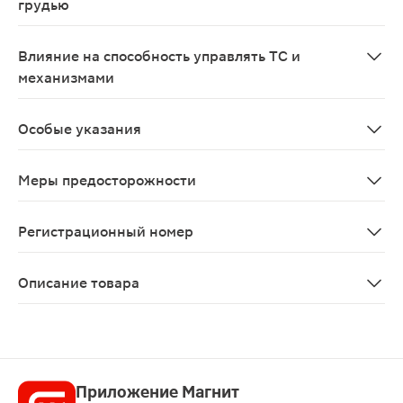
грудью
I триместр: Применение во время беременности не реко
Влияние на способность управлять ТС и
механизмами
Влияние на способность управлять ТС и механизмами н
Особые указания
При назначении препарата пациентам с сахарным диабе
Меры предосторожности
При случайном пропуске одного или нескольких прием
Регистрационный номер
П N013046/01
Описание товара
Нео-Ангин таблетки для рассасывания 24шт, обладающ
Приложение Магнит