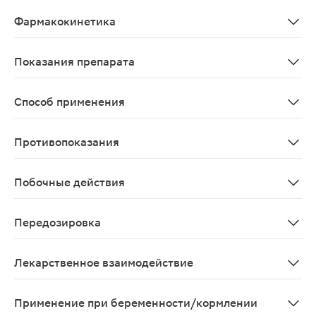
Н - антимикотическое, антисептическое, местноанест
Фармакокинетика
Все компоненты препарата быстро всасываются и быстр
Показания препарата
Профилактика и лечение инфекционно-воспалительных 
Способ применения
Внутрь. Взрослым и детям старше 6 лет, медленно расс
Противопоказания
Повышенная чувствительность к компонентам препарата
Побочные действия
Возможно: аллергические реакции, диспепсия.
Передозировка
Не описано
Лекарственное взаимодействие
Клинически значимого взаимодействия препарата с ле
Применение при беременности/кормлении