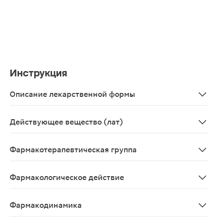
Инструкция
Описание лекарственной формы
Таблетки
Действующее вещество (лат)
Amylmetacresolum+Spiritus dichlorobenzylicus+Levome
Фармакотерапевтическая группа
Антисептическое средство.
Фармакологическое действие
Нео-Ангин Н - антимикотическое, антисептическое, м
Фармакодинамика