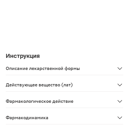
Инструкция
Описание лекарственной формы
Таблетки для приема внутрь.
Действующее вещество (лат)
Metamizolum natrium+Pitofenonum+Fenpiverini bromid
Фармакологическое действие
Противовоспалительное, жаропонижающее, анальгезир
Фармакодинамика
Метамизол натрия (анальгин) обладает болеутоляющи