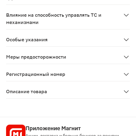
Применение препарата противопоказано при беременно
Влияние на способность управлять ТС и
механизмами
Не рекомендуется управлять транспортными средства
Особые указания
При длительном (более 1 нед) применении препарата 
Меры предосторожности
В период лечения препаратом нельзя принимать алко
Регистрационный номер
П N012121/01
Описание товара
Брал таблетки 20шт оказывают болеутоляющий эффект,
Приложение Магнит
Акции, доставка и больше бонусов за покупки