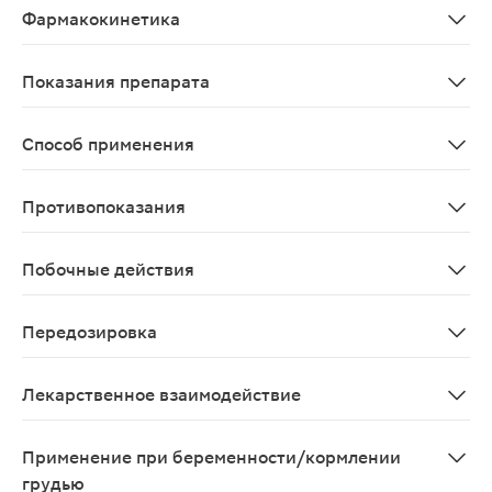
Фармакокинетика
Метамизол натрия После приема внутрь метамизол нат
Показания препарата
Болевой синдром (слабо или умеренно выраженный) пр
Способ применения
Внутрь, желательно после еды. Взрослым: и детям старше
Противопоказания
Выраженная печеночная и/или почечная недостаточнос
Побочные действия
* снижение количества лейкоцитов в крови * падение
Передозировка
Рвота, снижение артериального давления, сонливость,
Лекарственное взаимодействие
Одновременное применение Максигана с другими нена
Применение при беременности/кормлении
грудью