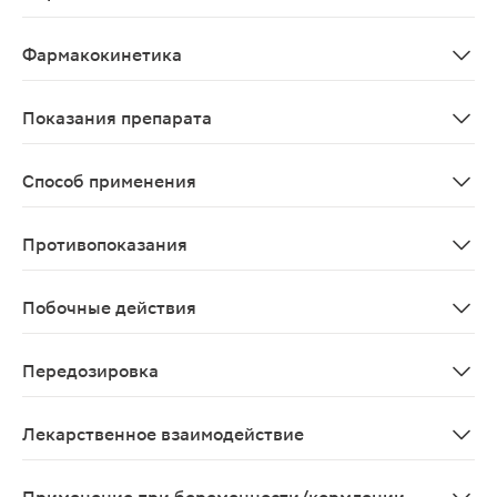
Низкомолекулярный синтетический индуктор интерферо
Фармакокинетика
Всасывание После приема препарата внутрь тилорон бы
Показания препарата
для профилактики и лечения гриппа и ОРВИ; для лечен
Способ применения
Препарат принимают внутрь после еды. У взрослых для н
Противопоказания
Беременность; период грудного вскармливания; детски
Побочные действия
Возможны аллергические реакции, диспепсические явл
Передозировка
Случаи передозировки препарата не известны
Лекарственное взаимодействие
Совместим с антибиотиками и лекарственными средст