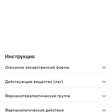
Инструкция
Описание лекарственной формы
Таблетки, покрытые пленочной оболочкой оранжевого ц
Действующее вещество (лат)
Tiloronum
Фармакотерапевтическая группа
Противовирусное иммуностимулирующее средство - и
Фармакологическое действие