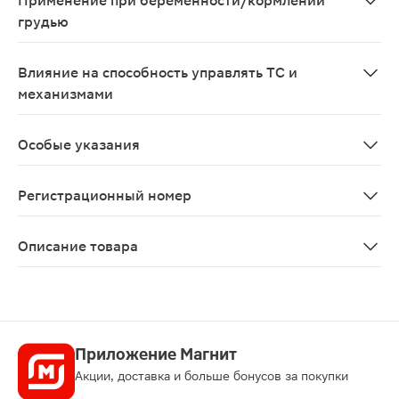
Применение при беременности/кормлении
грудью
Амиксин противопоказан к применению при беременно
Влияние на способность управлять ТС и
механизмами
Препарат не оказывает отрицательного влияния на с
Особые указания
Амиксин® совместим с антибиотиками и средствами т
Регистрационный номер
ЛП-№(004817)-(РГ-RU)
Описание товара
Амиксин таблетки 125мг 10шт на основе тилорона пред
Приложение Магнит
Акции, доставка и больше бонусов за покупки