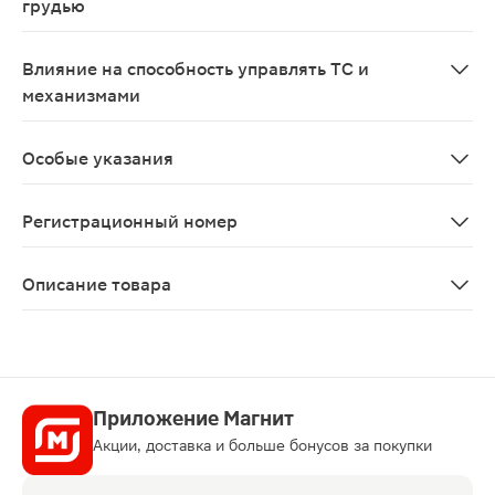
грудью
Применение во время беременности не рекомендуется
Влияние на способность управлять ТС и
механизмами
Препарат Плавикс® не оказывает существенного влия
Особые указания
Кровотечения и гематологические нарушения В связи 
Регистрационный номер
ЛП-№(000307)-(РГ-RU)
Описание товара
Плавикс таблетки 75мг 100шт являются антиагрегаци
Приложение Магнит
Акции, доставка и больше бонусов за покупки