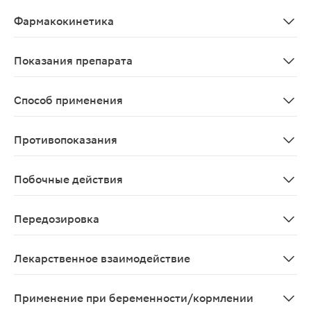
Клопидогрел представляет соб
Фармакокинетика
Всасывание При однократном и повторном приеме внут
Показания препарата
У взрослых пациентов после недавно перенесенного и
Способ применения
Внутрь, независимо от приема пищи. Недавно перенес
Противопоказания
Повышенная чувствительность к клопидогрелу или люб
Побочные действия
Со стороны нервной системы: нечасто головная боль, 
Передозировка
Симптомы: возможно увеличение времени кровотечени
Лекарственное взаимодействие
Лекарственные средства, применение которых связано
Применение при беременности/кормлении