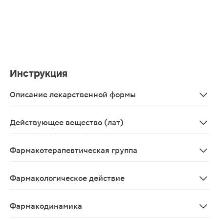
Инструкция
Описание лекарственной формы
Таблетки, покрытые оболочкой розового цвета, круглые,
Действующее вещество (лат)
Clopidogrelum
Фармакотерапевтическая группа
Антиагрегантное средство.
Фармакологическое действие
Антиагрегационное.
Фармакодинамика