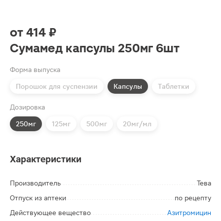
от
414 ₽
Сумамед капсулы 250мг 6шт
Форма выпуска
Порошок для суспензии
Капсулы
Таблетки
Дозировка
250мг
125мг
500мг
20мг/мл
Характеристики
Производитель
Тева
Отпуск из аптеки
по рецепту
Действующее вещество
Азитромицин