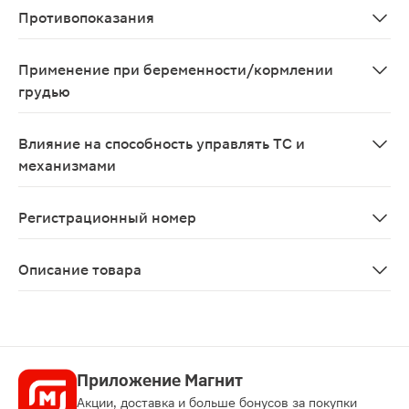
Противопоказания
Повышенная чувствительность к азитромицину, эритром
Применение при беременности/кормлении
грудью
При беременности и в период грудного вскармливания
Влияние на способность управлять ТС и
механизмами
При развитии нежелательных эффектов со стороны не
Регистрационный номер
П N015662/02
Описание товара
Сумамед капсулы 250мг 6шт — препарат с широким спе
Приложение Магнит
Акции, доставка и больше бонусов за покупки