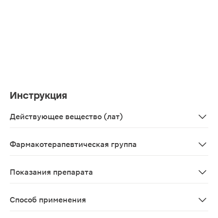
Инструкция
Действующее вещество (лат)
Azithromycinum
Фармакотерапевтическая группа
Антибиотик-азалид
Показания препарата
Инфекционно-воспалительные заболевания, вызванные ч
Способ применения
Внутрь. Режим дозирования устанавливают индивидуал