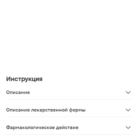
Инструкция
Описание
Арбидол капсулы 100мг 20шт — противовирусное лекар
Описание лекарственной формы
Капсулы
Фармакологическое действие
Противовирусный препарат;Специфически подавляет in