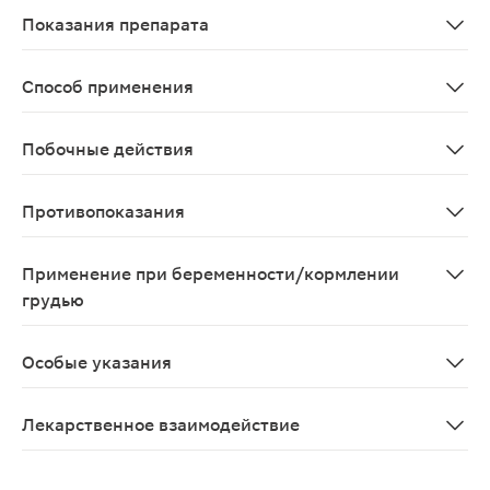
Показания препарата
профилактика и лечение у взрослых и детей: грипп А
Способ применения
Препарат принимают внутрь, до приема пищи. Разовая до
Побочные действия
Препарат Арбидол® относится к малотоксичным препара
Противопоказания
Повышенная чувствительность к умифеновиру или любом
Применение при беременности/кормлении
грудью
В исследованиях на животных не было выявлено вредн
Особые указания
Необходимо соблюдать рекомендованную схему и длите
Лекарственное взаимодействие
При назначении с другими лекарственными средствам