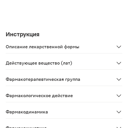
Инструкция
Описание лекарственной формы
Крем для наружного применения белого или почти бело
Действующее вещество (лат)
Acyclovirum
Фармакотерапевтическая группа
Противовирусное средство.
Фармакологическое действие
Противовирусное местное.
Фармакодинамика
Ацикловир - противовирусный препарат - высоко актив