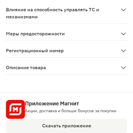
Адекватных и строго контролируемых клинических исс
Влияние на способность управлять ТС и
механизмами
Препарат Зовиракс не влияет на способность управл
Меры предосторожности
Для достижения максимального терапевтического эффе
Регистрационный номер
П N014304/01
Описание товара
Зовиракс используется для лечения простуды на губа
Приложение Магнит
Акции, доставка и больше бонусов за покупки
Скачать приложение