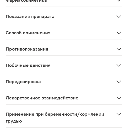
Фармакокинетика
Всасывание У взрослых максимальные равновесные конц
Показания препарата
Инфекции кожи и слизистых оболочек, вызванные вирусом
Способ применения
Препарат рекомендуется наносить 5 раз/сут (примерно
Противопоказания
Повышенная чувствительность к ацикловиру и другим
Побочные действия
Со стороны кожи и подкожных тканей: нечасто - кратк
Передозировка
При случайном проглатывании или разовом использов
Лекарственное взаимодействие
При наружном применении взаимодействия с другими
Применение при беременности/кормлении
грудью